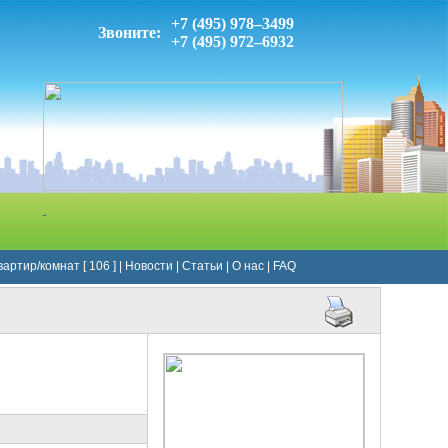
+7 (495) 978–3499
Звоните:
+7 (495) 972–6932
артир/комнат [ 106 ]
|
Новости
|
Статьи
|
О нас
|
FAQ