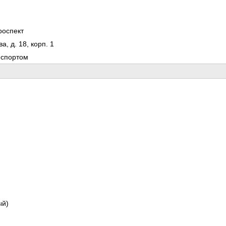
роспект
а, д. 18, корп. 1
нспортом
ый)