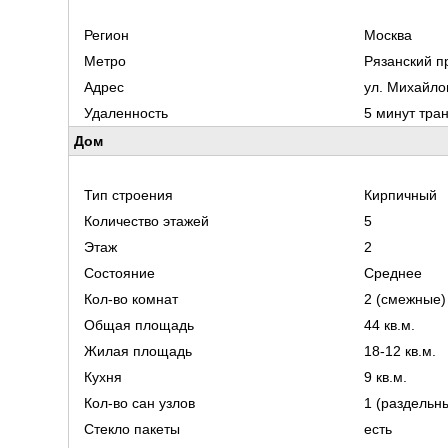
Регион
Москва
Метро
Рязанский п
Адрес
ул. Михайлов
Удаленность
5 минут тра
Дом
Тип строения
Кирпичный
Количество этажей
5
Этаж
2
Состояние
Среднее
Кол-во комнат
2 (смежные)
Общая площадь
44 кв.м.
Жилая площадь
18-12 кв.м.
Кухня
9 кв.м.
Кол-во сан узлов
1 (раздельн
Стекло пакеты
есть