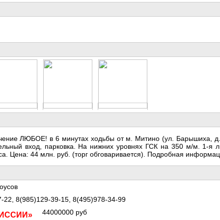
ние ЛЮБОЕ! в 6 минутах ходьбы от м. Митино (ул. Барышиха, д. 
тдельный вход, парковка. На нижних уровнях ГСК на 350 м/м. 1-я
а. Цена: 44 млн. руб. (торг обговаривается). Подробная информац
оусов
-22, 8(985)129-39-15, 8(495)978-34-99
44000000 руб
МИССИИ»