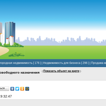
городная недвижимость [ 176 ]
|
Недвижимость для бизнеса [ 296 ]
|
Продажа кв
Показать объект на карте
(
)
свободного назначения
ться…
19:32:47