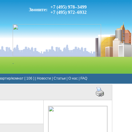
+7 (495) 978–3499
Звоните:
+7 (495) 972–6932
артир/комнат [ 106 ]
|
Новости
|
Статьи
|
О нас
|
FAQ